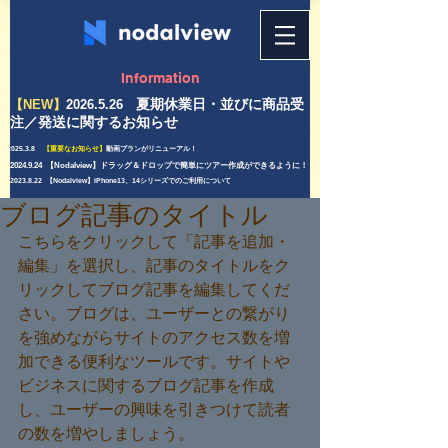
Information
夏期
休業日・並びに商品受
【NEW】
2026.5.26
注／発送に関するお知らせ
2025.3.8
【重要なお知らせ】
動画プランがリニューアル！
2024.9.24 【Nodalview】ドラッグ＆ドロップで簡単にツアー作成ができるように！
2023.8.22 【Nodalview】iPhone13、14シリーズでのご利用について
ブログ記事のタイトル
こちらをクリックして「記事を追加・
編集」を選択し、記事のタイトルをク
リックしてブログ記事を編集してくだ
さい。ブログは、ユーザーとの繋がり
を強めながらサイトのアクセス数を増
加できる便利なツールです。サイトや
ビジネスに関するブログ記事を作成
し、ユーザーの興味を引きつけて読者
の数を増やしましょう。